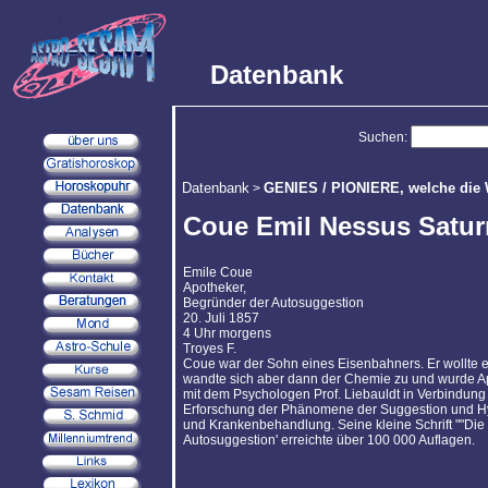
Datenbank
Suchen:
Datenbank
GENIES / PIONIERE, welche die 
>
Coue Emil Nessus Satur
Emile Coue
Apotheker,
Begründer der Autosuggestion
20. Juli 1857
4 Uhr morgens
Troyes F.
Coue war der Sohn eines Eisenbahners. Er wollte ei
wandte sich aber dann der Chemie zu und wurde Apo
mit dem Psychologen Prof. Liebauldt in Verbindung
Erforschung der Phänomene der Suggestion und H
und Krankenbehandlung. Seine kleine Schrift ""Di
Autosuggestion' erreichte über 100 000 Auflagen.