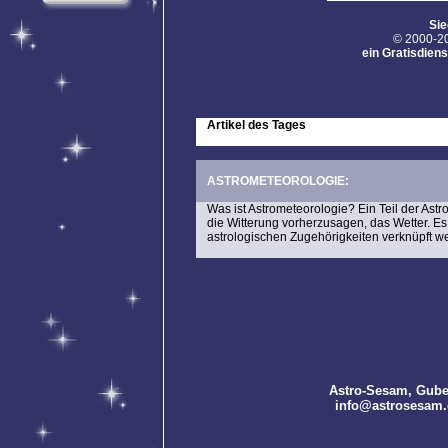
Sie
© 2000-20
ein Gratisdien
Artikel des Tages
ASTROMETEOROLOGIE:
Was ist Astrometeorologie? Ein Teil der Astr
die Witterung vorherzusagen, das Wetter. E
astrologischen Zugehörigkeiten verknüpft w
Astro-Sesam
, Gube
info@astrosesam.