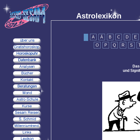
Astrolexikon
A
Ä
B
C
D
E
O
P
Q
R
S
Das
und Signi