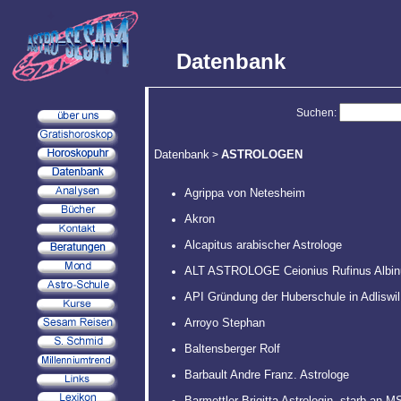
Datenbank
Suchen:
Datenbank
ASTROLOGEN
>
Agrippa von Netesheim
Akron
Alcapitus arabischer Astrologe
ALT ASTROLOGE Ceionius Rufinus Albin
API Gründung der Huberschule in Adliswil
Arroyo Stephan
Baltensberger Rolf
Barbault Andre Franz. Astrologe
Barmettler Brigitta Astrologin, starb an M